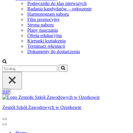
Podręczniki do klas pierwszych
Badania kandydatów – ogłoszenie
Harmonogram naboru
Film promocyjny
Strona naboru
Plany nauczania
Oferta edukacyjna
Kierunki kształcenia
Terminarz rekrutacji
Dokumenty do dostarczenia
Szukaj...
BIP
Zespół Szkół Zawodowych w Ozorkowie
Menu
nawigacji
Menu
nawigacji
Home