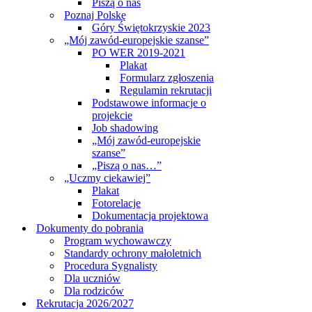
Piszą o nas
Poznaj Polskę
Góry Świętokrzyskie 2023
„Mój zawód-europejskie szanse”
PO WER 2019-2021
Plakat
Formularz zgłoszenia
Regulamin rekrutacji
Podstawowe informacje o
projekcie
Job shadowing
„Mój zawód-europejskie
szanse”
„Piszą o nas…”
„Uczmy ciekawiej”
Plakat
Fotorelacje
Dokumentacja projektowa
Dokumenty do pobrania
Program wychowawczy
Standardy ochrony małoletnich
Procedura Sygnalisty
Dla uczniów
Dla rodziców
Rekrutacja 2026/2027