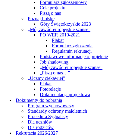
Formularz zgłoszeniowy
Cele projektu
Piszą o nas
Poznaj Polskę
Góry Świętokrzyskie 2023
„Mój zawód-europejskie szanse”
PO WER 2019-2021
Plakat
Formularz zgłoszenia
Regulamin rekrutacji
Podstawowe informacje o projekcie
Job shadowing
„Mój zawód-europejskie szanse”
„Piszą o nas…”
„Uczmy ciekawiej”
Plakat
Fotorelacje
Dokumentacja projektowa
Dokumenty do pobrania
Program wychowawczy
Standardy ochrony małoletnich
Procedura Sygnalisty
Dla uczniów
Dla rodziców
Rekrutacja 2026/2027