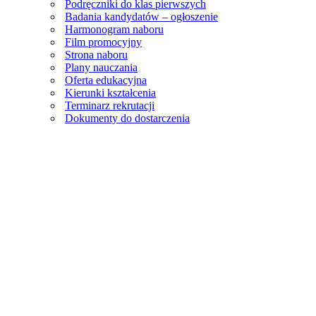
Podręczniki do klas pierwszych
Badania kandydatów – ogłoszenie
Harmonogram naboru
Film promocyjny
Strona naboru
Plany nauczania
Oferta edukacyjna
Kierunki kształcenia
Terminarz rekrutacji
Dokumenty do dostarczenia