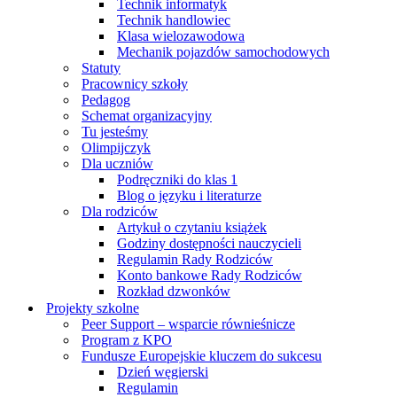
Technik informatyk
Technik handlowiec
Klasa wielozawodowa
Mechanik pojazdów samochodowych
Statuty
Pracownicy szkoły
Pedagog
Schemat organizacyjny
Tu jesteśmy
Olimpijczyk
Dla uczniów
Podręczniki do klas 1
Blog o języku i literaturze
Dla rodziców
Artykuł o czytaniu książek
Godziny dostępności nauczycieli
Regulamin Rady Rodziców
Konto bankowe Rady Rodziców
Rozkład dzwonków
Projekty szkolne
Peer Support – wsparcie równieśnicze
Program z KPO
Fundusze Europejskie kluczem do sukcesu
Dzień węgierski
Regulamin