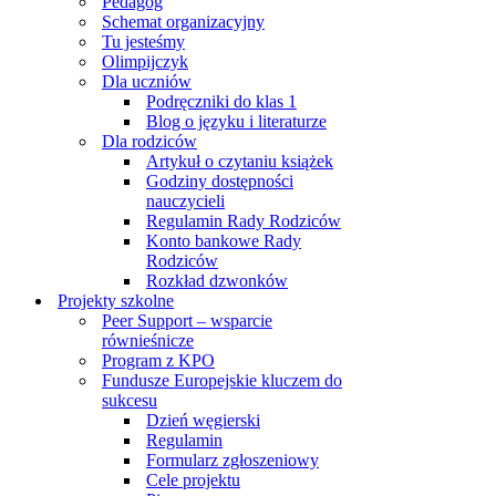
Pedagog
Schemat organizacyjny
Tu jesteśmy
Olimpijczyk
Dla uczniów
Podręczniki do klas 1
Blog o języku i literaturze
Dla rodziców
Artykuł o czytaniu książek
Godziny dostępności
nauczycieli
Regulamin Rady Rodziców
Konto bankowe Rady
Rodziców
Rozkład dzwonków
Projekty szkolne
Peer Support – wsparcie
równieśnicze
Program z KPO
Fundusze Europejskie kluczem do
sukcesu
Dzień węgierski
Regulamin
Formularz zgłoszeniowy
Cele projektu