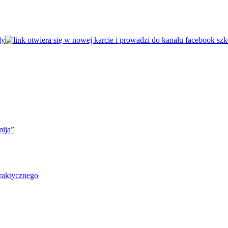
mija”
raktycznego