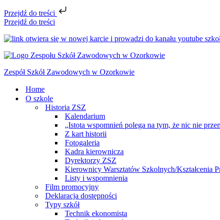
Przejdź do treści
Przejdź do treści
Zespół Szkół Zawodowych w Ozorkowie
Home
O szkole
Historia ZSZ
Kalendarium
„Istota wspomnień polega na tym, że nic nie prze
Z kart historii
Fotogaleria
Kadra kierownicza
Dyrektorzy ZSZ
Kierownicy Warsztatów Szkolnych/Kształcenia P
Listy i wspomnienia
Film promocyjny
Deklaracja dostępności
Typy szkół
Technik ekonomista