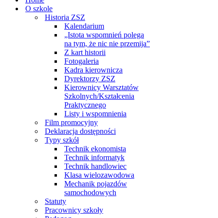
O szkole
Historia ZSZ
Kalendarium
„Istota wspomnień polega
na tym, że nic nie przemija”
Z kart historii
Fotogaleria
Kadra kierownicza
Dyrektorzy ZSZ
Kierownicy Warsztatów
Szkolnych/Kształcenia
Praktycznego
Listy i wspomnienia
Film promocyjny
Deklaracja dostępności
Typy szkół
Technik ekonomista
Technik informatyk
Technik handlowiec
Klasa wielozawodowa
Mechanik pojazdów
samochodowych
Statuty
Pracownicy szkoły