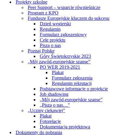
Projekty szkolne
Peer Support – wsparcie równieśnicze
Program z KPO
Fundusze Europejskie kluczem do sukcesu
Dzień węgierski
Regulamin
Formularz zgłoszeniowy
Cele projektu
Piszą o nas
Poznaj Polskę
Góry Świętokrzyskie 2023
„Mój zawód-europejskie szanse”
PO WER 2019-2021
Plakat
Formularz zgłoszenia
Regulamin rekrutacji
Podstawowe informacje o projekcie
Job shadowing
„Mój zawód-europejskie szanse”
„Piszą o nas…”
„Uczmy ciekawiej”
Plakat
Fotorelacje
Dokumentacja projektowa
Dokumenty do pobrania