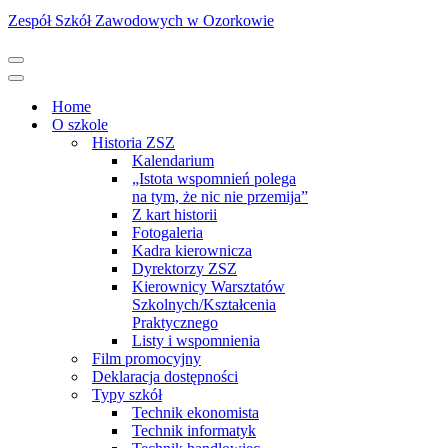
Zespół Szkół Zawodowych w Ozorkowie
Menu
nawigacji
Menu
nawigacji
Home
O szkole
Historia ZSZ
Kalendarium
„Istota wspomnień polega
na tym, że nic nie przemija”
Z kart historii
Fotogaleria
Kadra kierownicza
Dyrektorzy ZSZ
Kierownicy Warsztatów
Szkolnych/Kształcenia
Praktycznego
Listy i wspomnienia
Film promocyjny
Deklaracja dostępności
Typy szkół
Technik ekonomista
Technik informatyk