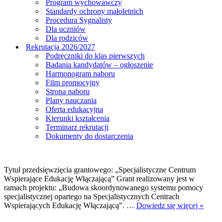
Program wychowawczy
Standardy ochrony małoletnich
Procedura Sygnalisty
Dla uczniów
Dla rodziców
Rekrutacja 2026/2027
Podręczniki do klas pierwszych
Badania kandydatów – ogłoszenie
Harmonogram naboru
Film promocyjny
Strona naboru
Plany nauczania
Oferta edukacyjna
Kierunki kształcenia
Terminarz rekrutacji
Dokumenty do dostarczenia
Tytuł przedsięwzięcia grantowego: „Specjalistyczne Centrum
Wspierające Edukację Włączającą” Grant realizowany jest w
ramach projektu: „Budowa skoordynowanego systemu pomocy
specjalistycznej opartego na Specjalistycznych Centrach
„Spec
Wspierających Edukację Włączającą”. …
Dowiedz się więcej »
Cent