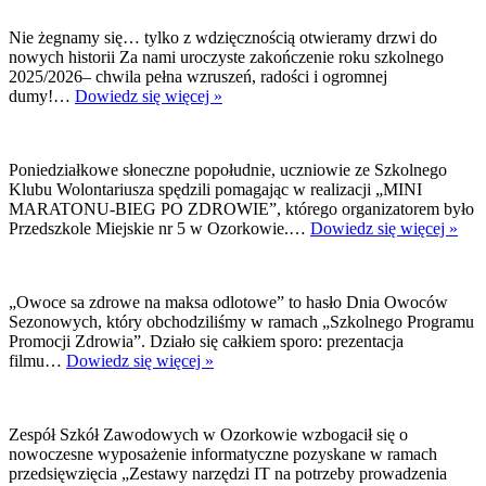
Wspie
Eduka
Nie żegnamy się… tylko z wdzięcznością otwieramy drzwi do
Włącz
nowych historii Za nami uroczyste zakończenie roku szkolnego
2025/2026– chwila pełna wzruszeń, radości i ogromnej
Zakończenie
dumy!…
Dowiedz się więcej »
roku
szkolnego
Poniedziałkowe słoneczne popołudnie, uczniowie ze Szkolnego
Klubu Wolontariusza spędzili pomagając w realizacji „MINI
MARATONU-BIEG PO ZDROWIE”, którego organizatorem było
Klu
Przedszkole Miejskie nr 5 w Ozorkowie.…
Dowiedz się więcej »
Wol
w
akcj
„Owoce sa zdrowe na maksa odlotowe” to hasło Dnia Owoców
Sezonowych, który obchodziliśmy w ramach „Szkolnego Programu
Promocji Zdrowia”. Działo się całkiem sporo: prezentacja
„Dzień
filmu…
Dowiedz się więcej »
Owoców
Sezonowych”
Zespół Szkół Zawodowych w Ozorkowie wzbogacił się o
nowoczesne wyposażenie informatyczne pozyskane w ramach
przedsięwzięcia „Zestawy narzędzi IT na potrzeby prowadzenia