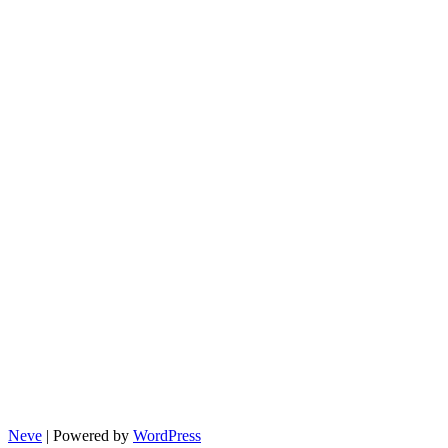
Monitoring wizyjny
Klauzula RODO
Informacje prawne
Schemat organizacyjny
Neve
| Powered by
WordPress