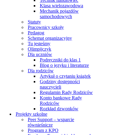
Technik handlowiec
Klasa wielozawodowa
Mechanik pojazdów
samochodowych
Statuty
Pracownicy szkoły
Pedagog
Schemat organizacyjny
Tu jesteśmy
Olimpijczyk
Dla uczniów
Podręczniki do klas 1
Blog o języku i literaturze
Dla rodziców
Artykuł o czytaniu książek
Godziny dostępności
nauczycieli
Regulamin Rady Rodziców
Konto bankowe Rady
Rodziców
Rozkład dzwonków
Projekty szkolne
Peer Support – wsparcie
równieśnicze
Program z KPO