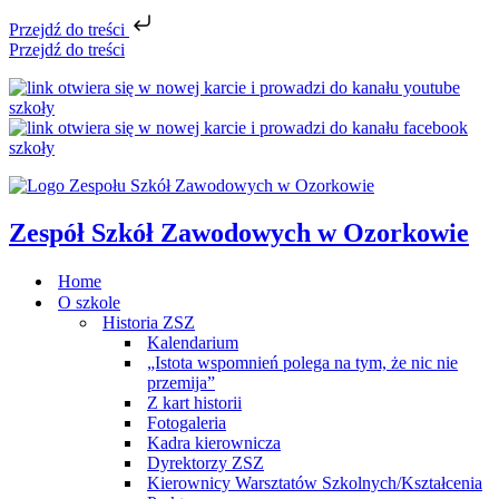
Przejdź do treści
Przejdź do treści
Zespół Szkół Zawodowych w Ozorkowie
Home
O szkole
Historia ZSZ
Kalendarium
„Istota wspomnień polega na tym, że nic nie
przemija”
Z kart historii
Fotogaleria
Kadra kierownicza
Dyrektorzy ZSZ
Kierownicy Warsztatów Szkolnych/Kształcenia