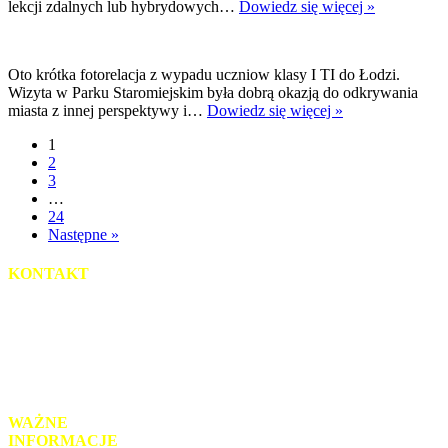
Pracownie
lekcji zdalnych lub hybrydowych…
Dowiedz się więcej »
AI
w
naszej
Oto krótka fotorelacja z wypadu uczniow klasy I TI do Łodzi.
szkole
Wizyta w Parku Staromiejskim była dobrą okazją do odkrywania
Wycieczka
miasta z innej perspektywy i…
Dowiedz się więcej »
integracyjna
1
klasy
2
1
3
TI
…
24
Następne »
KONTAKT
uL. Słowackiego 2
95-035 Ozorków
tel.: 42 718-93-52
mail: sekretariat@zsz-ozorkow.org
WAŻNE
INFORMACJE