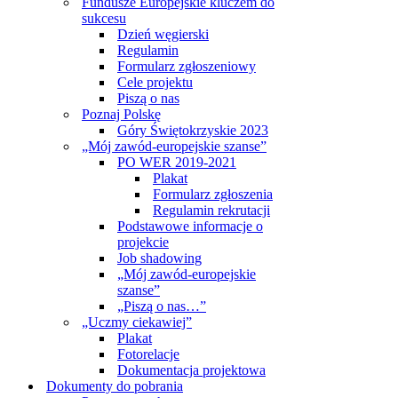
Fundusze Europejskie kluczem do
sukcesu
Dzień węgierski
Regulamin
Formularz zgłoszeniowy
Cele projektu
Piszą o nas
Poznaj Polskę
Góry Świętokrzyskie 2023
„Mój zawód-europejskie szanse”
PO WER 2019-2021
Plakat
Formularz zgłoszenia
Regulamin rekrutacji
Podstawowe informacje o
projekcie
Job shadowing
„Mój zawód-europejskie
szanse”
„Piszą o nas…”
„Uczmy ciekawiej”
Plakat
Fotorelacje
Dokumentacja projektowa
Dokumenty do pobrania