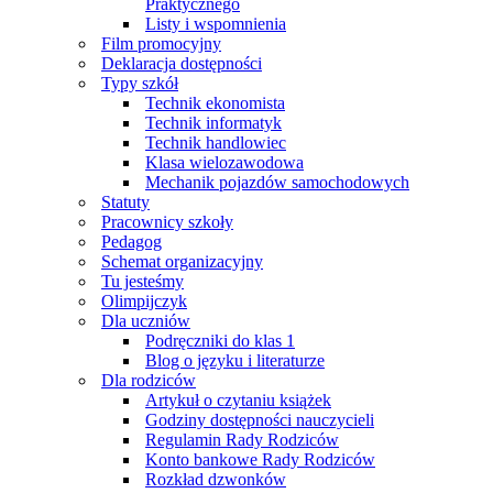
Praktycznego
Listy i wspomnienia
Film promocyjny
Deklaracja dostępności
Typy szkół
Technik ekonomista
Technik informatyk
Technik handlowiec
Klasa wielozawodowa
Mechanik pojazdów samochodowych
Statuty
Pracownicy szkoły
Pedagog
Schemat organizacyjny
Tu jesteśmy
Olimpijczyk
Dla uczniów
Podręczniki do klas 1
Blog o języku i literaturze
Dla rodziców
Artykuł o czytaniu książek
Godziny dostępności nauczycieli
Regulamin Rady Rodziców
Konto bankowe Rady Rodziców
Rozkład dzwonków