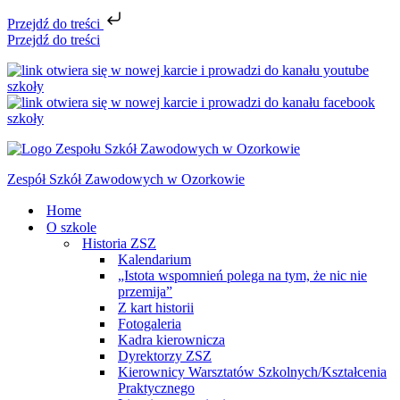
Przejdź do treści
Przejdź do treści
Zespół Szkół Zawodowych w Ozorkowie
Home
O szkole
Historia ZSZ
Kalendarium
„Istota wspomnień polega na tym, że nic nie
przemija”
Z kart historii
Fotogaleria
Kadra kierownicza
Dyrektorzy ZSZ
Kierownicy Warsztatów Szkolnych/Kształcenia
Praktycznego