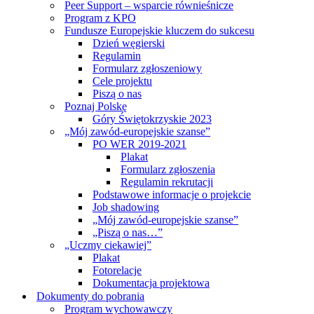
Peer Support – wsparcie równieśnicze
Program z KPO
Fundusze Europejskie kluczem do sukcesu
Dzień węgierski
Regulamin
Formularz zgłoszeniowy
Cele projektu
Piszą o nas
Poznaj Polskę
Góry Świętokrzyskie 2023
„Mój zawód-europejskie szanse”
PO WER 2019-2021
Plakat
Formularz zgłoszenia
Regulamin rekrutacji
Podstawowe informacje o projekcie
Job shadowing
„Mój zawód-europejskie szanse”
„Piszą o nas…”
„Uczmy ciekawiej”
Plakat
Fotorelacje
Dokumentacja projektowa
Dokumenty do pobrania
Program wychowawczy