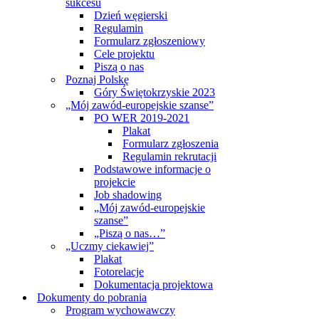
sukcesu
Dzień węgierski
Regulamin
Formularz zgłoszeniowy
Cele projektu
Piszą o nas
Poznaj Polskę
Góry Świętokrzyskie 2023
„Mój zawód-europejskie szanse”
PO WER 2019-2021
Plakat
Formularz zgłoszenia
Regulamin rekrutacji
Podstawowe informacje o
projekcie
Job shadowing
„Mój zawód-europejskie
szanse”
„Piszą o nas…”
„Uczmy ciekawiej”
Plakat
Fotorelacje
Dokumentacja projektowa
Dokumenty do pobrania
Program wychowawczy