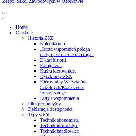
Zespół Szkół Zawodowych w Ozorkowie
Menu
nawigacji
Menu
nawigacji
Home
O szkole
Historia ZSZ
Kalendarium
„Istota wspomnień polega
na tym, że nic nie przemija”
Z kart historii
Fotogaleria
Kadra kierownicza
Dyrektorzy ZSZ
Kierownicy Warsztatów
Szkolnych/Kształcenia
Praktycznego
Listy i wspomnienia
Film promocyjny
Deklaracja dostępności
Typy szkół
Technik ekonomista
Technik informatyk
Technik handlowiec