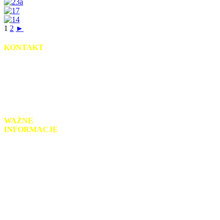
1
2
►
KONTAKT
uL. Słowackiego 2
95-035 Ozorków
tel.: 42 718-93-52
mail: sekretariat@zsz-ozorkow.org
WAŻNE
INFORMACJE
Monitoring wizyjny
Klauzula RODO
Informacje prawne
Schemat organizacyjny