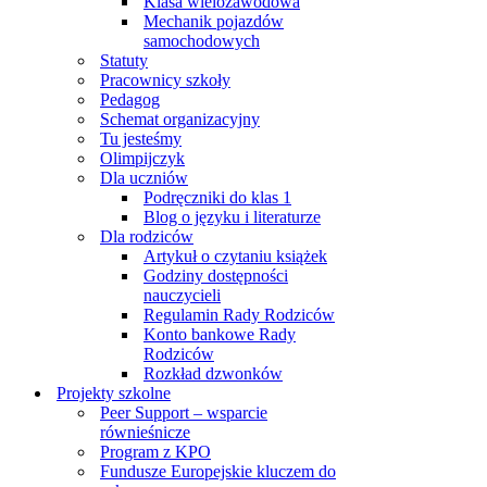
Klasa wielozawodowa
Mechanik pojazdów
samochodowych
Statuty
Pracownicy szkoły
Pedagog
Schemat organizacyjny
Tu jesteśmy
Olimpijczyk
Dla uczniów
Podręczniki do klas 1
Blog o języku i literaturze
Dla rodziców
Artykuł o czytaniu książek
Godziny dostępności
nauczycieli
Regulamin Rady Rodziców
Konto bankowe Rady
Rodziców
Rozkład dzwonków
Projekty szkolne
Peer Support – wsparcie
równieśnicze
Program z KPO
Fundusze Europejskie kluczem do