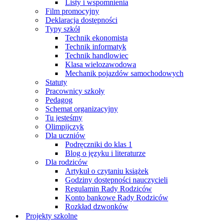
Listy i wspomnienia
Film promocyjny
Deklaracja dostępności
Typy szkół
Technik ekonomista
Technik informatyk
Technik handlowiec
Klasa wielozawodowa
Mechanik pojazdów samochodowych
Statuty
Pracownicy szkoły
Pedagog
Schemat organizacyjny
Tu jesteśmy
Olimpijczyk
Dla uczniów
Podręczniki do klas 1
Blog o języku i literaturze
Dla rodziców
Artykuł o czytaniu książek
Godziny dostępności nauczycieli
Regulamin Rady Rodziców
Konto bankowe Rady Rodziców
Rozkład dzwonków
Projekty szkolne