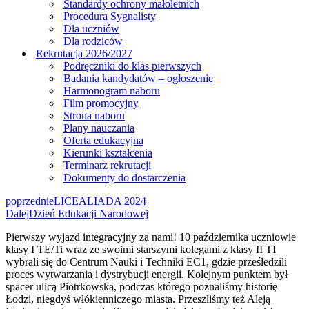
Standardy ochrony małoletnich
Procedura Sygnalisty
Dla uczniów
Dla rodziców
Rekrutacja 2026/2027
Podręczniki do klas pierwszych
Badania kandydatów – ogłoszenie
Harmonogram naboru
Film promocyjny
Strona naboru
Plany nauczania
Oferta edukacyjna
Kierunki kształcenia
Terminarz rekrutacji
Dokumenty do dostarczenia
poprzednie
LICEALIADA 2024
Dalej
Dzień Edukacji Narodowej
Pierwszy wyjazd integracyjny za nami! 10 października uczniowie
klasy I TE/Ti wraz ze swoimi starszymi kolegami z klasy II TI
wybrali się do Centrum Nauki i Techniki EC1, gdzie prześledzili
proces wytwarzania i dystrybucji energii. Kolejnym punktem był
spacer ulicą Piotrkowską, podczas którego poznaliśmy historię
Łodzi, niegdyś włókienniczego miasta. Przeszliśmy też Aleją