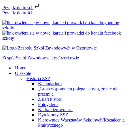
Przejdź do treści
Przejdź do treści
Zespół Szkół Zawodowych w Ozorkowie
Home
O szkole
Historia ZSZ
Kalendarium
„Istota wspomnień polega na tym, że nic nie
przemija”
Z kart historii
Fotogaleria
Kadra kierownicza
Dyrektorzy ZSZ
Kierownicy Warsztatów Szkolnych/Kształcenia
Praktycznego