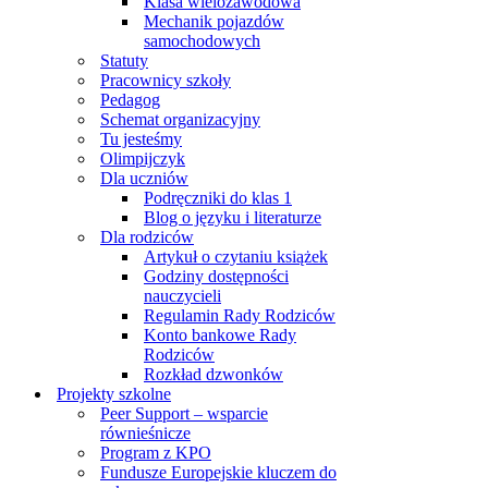
Klasa wielozawodowa
Mechanik pojazdów
samochodowych
Statuty
Pracownicy szkoły
Pedagog
Schemat organizacyjny
Tu jesteśmy
Olimpijczyk
Dla uczniów
Podręczniki do klas 1
Blog o języku i literaturze
Dla rodziców
Artykuł o czytaniu książek
Godziny dostępności
nauczycieli
Regulamin Rady Rodziców
Konto bankowe Rady
Rodziców
Rozkład dzwonków
Projekty szkolne
Peer Support – wsparcie
równieśnicze
Program z KPO
Fundusze Europejskie kluczem do