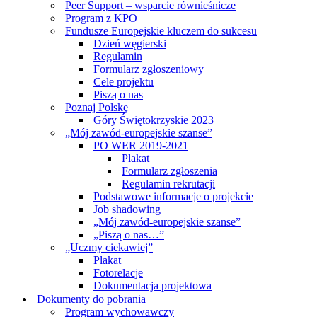
Peer Support – wsparcie równieśnicze
Program z KPO
Fundusze Europejskie kluczem do sukcesu
Dzień węgierski
Regulamin
Formularz zgłoszeniowy
Cele projektu
Piszą o nas
Poznaj Polskę
Góry Świętokrzyskie 2023
„Mój zawód-europejskie szanse”
PO WER 2019-2021
Plakat
Formularz zgłoszenia
Regulamin rekrutacji
Podstawowe informacje o projekcie
Job shadowing
„Mój zawód-europejskie szanse”
„Piszą o nas…”
„Uczmy ciekawiej”
Plakat
Fotorelacje
Dokumentacja projektowa
Dokumenty do pobrania
Program wychowawczy