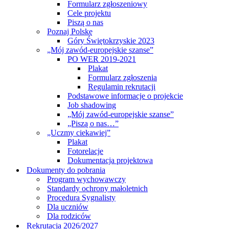
Formularz zgłoszeniowy
Cele projektu
Piszą o nas
Poznaj Polskę
Góry Świętokrzyskie 2023
„Mój zawód-europejskie szanse”
PO WER 2019-2021
Plakat
Formularz zgłoszenia
Regulamin rekrutacji
Podstawowe informacje o projekcie
Job shadowing
„Mój zawód-europejskie szanse”
„Piszą o nas…”
„Uczmy ciekawiej”
Plakat
Fotorelacje
Dokumentacja projektowa
Dokumenty do pobrania
Program wychowawczy
Standardy ochrony małoletnich
Procedura Sygnalisty
Dla uczniów
Dla rodziców
Rekrutacja 2026/2027