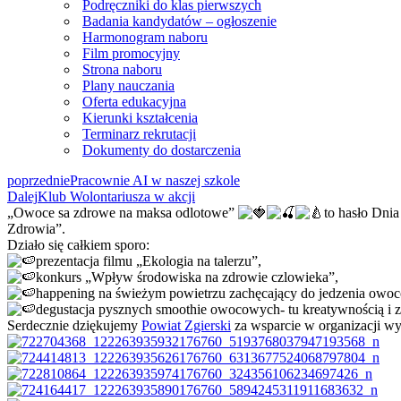
Podręczniki do klas pierwszych
Badania kandydatów – ogłoszenie
Harmonogram naboru
Film promocyjny
Strona naboru
Plany nauczania
Oferta edukacyjna
Kierunki kształcenia
Terminarz rekrutacji
Dokumenty do dostarczenia
poprzednie
Pracownie AI w naszej szkole
Dalej
Klub Wolontariusza w akcji
„Owoce sa zdrowe na maksa odlotowe”
to hasło Dni
Zdrowia”.
Działo się całkiem sporo:
prezentacja filmu „Ekologia na talerzu”,
konkurs „Wpływ środowiska na zdrowie czlowieka”,
happening na świeżym powietrzu zachęcający do jedzenia ow
degustacja pysznych smoothie owocowych- tu kreatywnością i z
Serdecznie dziękujemy
Powiat Zgierski
za wsparcie w organizacji wy