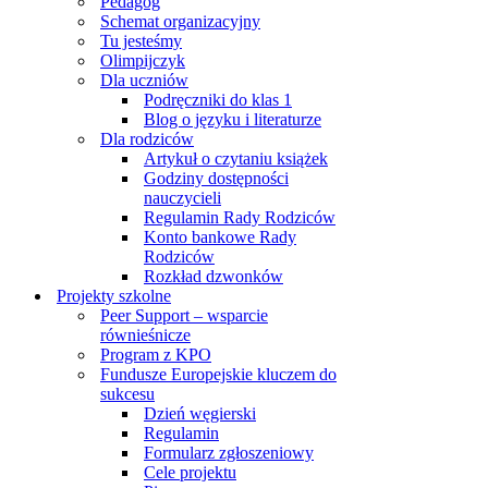
Pedagog
Schemat organizacyjny
Tu jesteśmy
Olimpijczyk
Dla uczniów
Podręczniki do klas 1
Blog o języku i literaturze
Dla rodziców
Artykuł o czytaniu książek
Godziny dostępności
nauczycieli
Regulamin Rady Rodziców
Konto bankowe Rady
Rodziców
Rozkład dzwonków
Projekty szkolne
Peer Support – wsparcie
równieśnicze
Program z KPO
Fundusze Europejskie kluczem do
sukcesu
Dzień węgierski
Regulamin
Formularz zgłoszeniowy
Cele projektu