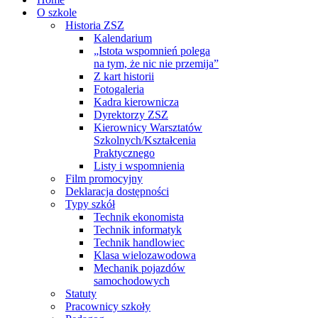
O szkole
Historia ZSZ
Kalendarium
„Istota wspomnień polega
na tym, że nic nie przemija”
Z kart historii
Fotogaleria
Kadra kierownicza
Dyrektorzy ZSZ
Kierownicy Warsztatów
Szkolnych/Kształcenia
Praktycznego
Listy i wspomnienia
Film promocyjny
Deklaracja dostępności
Typy szkół
Technik ekonomista
Technik informatyk
Technik handlowiec
Klasa wielozawodowa
Mechanik pojazdów
samochodowych
Statuty
Pracownicy szkoły