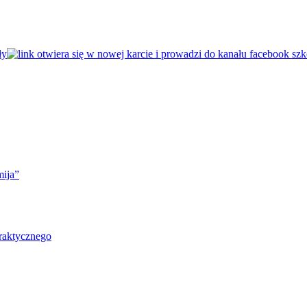
mija”
raktycznego