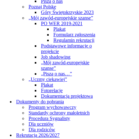
Piszą o nas
Poznaj Polskę
Góry Świętokrzyskie 2023
„Mój zawód-europejskie szanse”
PO WER 2019-2021
Plakat
Formularz zgłoszenia
Regulamin rekrutacji
Podstawowe informacje o
projekcie
Job shadowing
„Mój zawód-europejskie
szanse”
„Piszą o nas…”
„Uczmy ciekawiej”
Plakat
Fotorelacje
Dokumentacja projektowa
Dokumenty do pobrania
Program wychowawczy
Standardy ochrony małoletnich
Procedura Sygnalisty
Dla uczniów
Dla rodziców
Rekrutacja 2026/2027