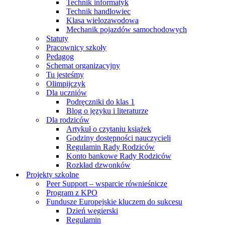
Technik informatyk
Technik handlowiec
Klasa wielozawodowa
Mechanik pojazdów samochodowych
Statuty
Pracownicy szkoły
Pedagog
Schemat organizacyjny
Tu jesteśmy
Olimpijczyk
Dla uczniów
Podręczniki do klas 1
Blog o języku i literaturze
Dla rodziców
Artykuł o czytaniu książek
Godziny dostępności nauczycieli
Regulamin Rady Rodziców
Konto bankowe Rady Rodziców
Rozkład dzwonków
Projekty szkolne
Peer Support – wsparcie równieśnicze
Program z KPO
Fundusze Europejskie kluczem do sukcesu
Dzień węgierski
Regulamin