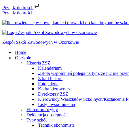
Przejdź do treści
Przejdź do treści
Zespół Szkół Zawodowych w Ozorkowie
Home
O szkole
Historia ZSZ
Kalendarium
„Istota wspomnień polega na tym, że nic nie prze
Z kart historii
Fotogaleria
Kadra kierownicza
Dyrektorzy ZSZ
Kierownicy Warsztatów Szkolnych/Kształcenia P
Listy i wspomnienia
Film promocyjny
Deklaracja dostępności
Typy szkół
Technik ekonomista