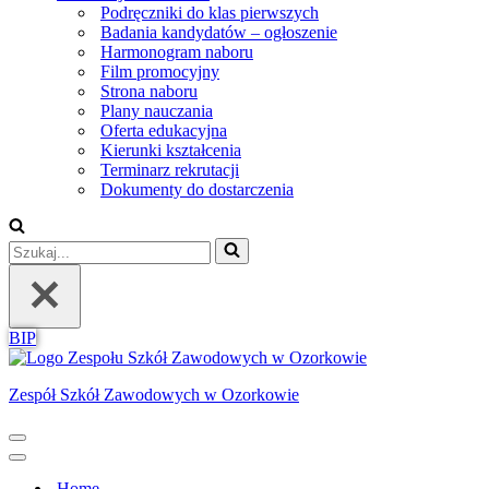
Podręczniki do klas pierwszych
Badania kandydatów – ogłoszenie
Harmonogram naboru
Film promocyjny
Strona naboru
Plany nauczania
Oferta edukacyjna
Kierunki kształcenia
Terminarz rekrutacji
Dokumenty do dostarczenia
Szukaj...
BIP
Zespół Szkół Zawodowych w Ozorkowie
Menu
nawigacji
Menu
nawigacji
Home