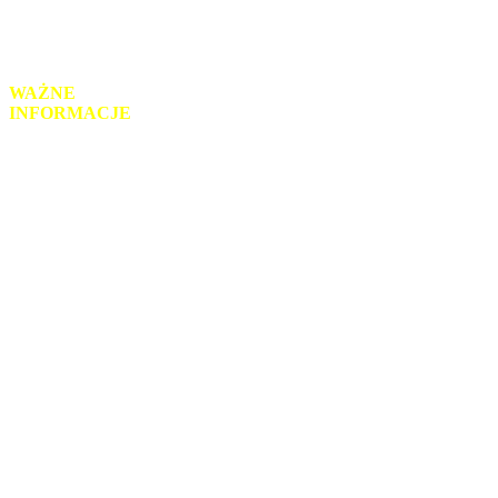
tel.: 42 718-93-52
mail: sekretariat@zsz-ozorkow.org
WAŻNE
INFORMACJE
Monitoring wizyjny
Klauzula RODO
Informacje prawne
Schemat organizacyjny