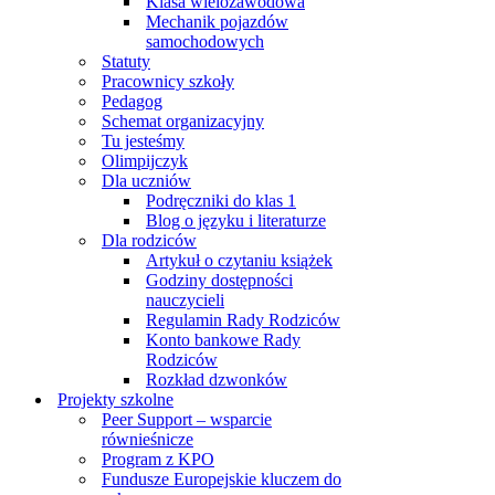
Klasa wielozawodowa
Mechanik pojazdów
samochodowych
Statuty
Pracownicy szkoły
Pedagog
Schemat organizacyjny
Tu jesteśmy
Olimpijczyk
Dla uczniów
Podręczniki do klas 1
Blog o języku i literaturze
Dla rodziców
Artykuł o czytaniu książek
Godziny dostępności
nauczycieli
Regulamin Rady Rodziców
Konto bankowe Rady
Rodziców
Rozkład dzwonków
Projekty szkolne
Peer Support – wsparcie
równieśnicze
Program z KPO
Fundusze Europejskie kluczem do