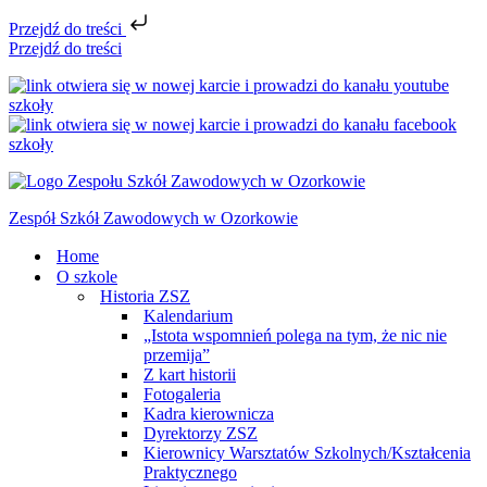
Przejdź do treści
Przejdź do treści
Zespół Szkół Zawodowych w Ozorkowie
Home
O szkole
Historia ZSZ
Kalendarium
„Istota wspomnień polega na tym, że nic nie
przemija”
Z kart historii
Fotogaleria
Kadra kierownicza
Dyrektorzy ZSZ
Kierownicy Warsztatów Szkolnych/Kształcenia
Praktycznego