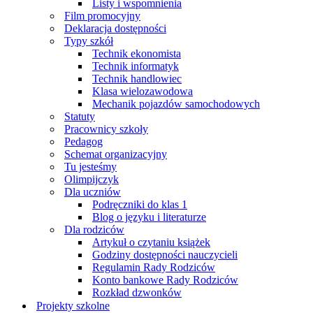
Listy i wspomnienia
Film promocyjny
Deklaracja dostępności
Typy szkół
Technik ekonomista
Technik informatyk
Technik handlowiec
Klasa wielozawodowa
Mechanik pojazdów samochodowych
Statuty
Pracownicy szkoły
Pedagog
Schemat organizacyjny
Tu jesteśmy
Olimpijczyk
Dla uczniów
Podręczniki do klas 1
Blog o języku i literaturze
Dla rodziców
Artykuł o czytaniu książek
Godziny dostępności nauczycieli
Regulamin Rady Rodziców
Konto bankowe Rady Rodziców
Rozkład dzwonków
Projekty szkolne