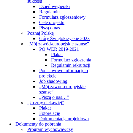
sukcesu
Dzień węgierski
Regulamin
Formularz zgłoszeniowy
Cele projektu
Piszą o nas
Poznaj Polskę
Góry Świętokrzyskie 2023
„Mój zawód-europejskie szanse”
PO WER 2019-2021
Plakat
Formularz zgłoszenia
Regulamin rekrutacji
Podstawowe informacje o
projekcie
Job shadowing
„Mój zawód-europejskie
szanse”
„Piszą o nas…”
„Uczmy ciekawiej”
Plakat
Fotorelacje
Dokumentacja projektowa
Dokumenty do pobrania
Program wychowawczy