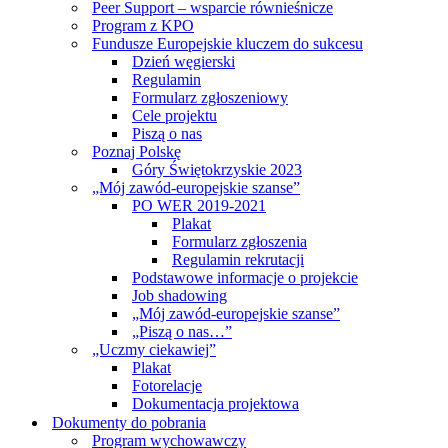
Peer Support – wsparcie równieśnicze
Program z KPO
Fundusze Europejskie kluczem do sukcesu
Dzień węgierski
Regulamin
Formularz zgłoszeniowy
Cele projektu
Piszą o nas
Poznaj Polskę
Góry Świętokrzyskie 2023
„Mój zawód-europejskie szanse”
PO WER 2019-2021
Plakat
Formularz zgłoszenia
Regulamin rekrutacji
Podstawowe informacje o projekcie
Job shadowing
„Mój zawód-europejskie szanse”
„Piszą o nas…”
„Uczmy ciekawiej”
Plakat
Fotorelacje
Dokumentacja projektowa
Dokumenty do pobrania
Program wychowawczy