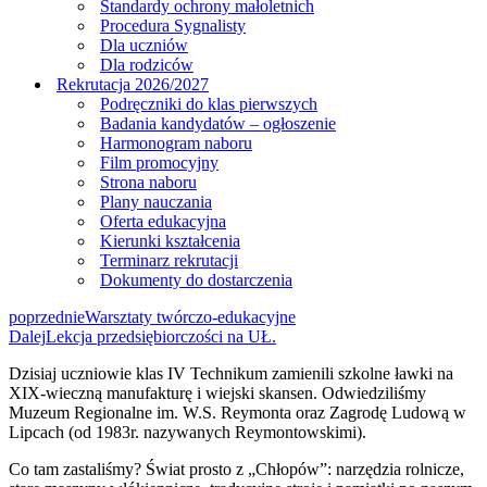
Standardy ochrony małoletnich
Procedura Sygnalisty
Dla uczniów
Dla rodziców
Rekrutacja 2026/2027
Podręczniki do klas pierwszych
Badania kandydatów – ogłoszenie
Harmonogram naboru
Film promocyjny
Strona naboru
Plany nauczania
Oferta edukacyjna
Kierunki kształcenia
Terminarz rekrutacji
Dokumenty do dostarczenia
poprzednie
Warsztaty twórczo-edukacyjne
Dalej
Lekcja przedsiębiorczości na UŁ.
Dzisiaj uczniowie klas IV Technikum zamienili szkolne ławki na
XIX-wieczną manufakturę i wiejski skansen. Odwiedziliśmy
Muzeum Regionalne im. W.S. Reymonta oraz Zagrodę Ludową w
Lipcach (od 1983r. nazywanych Reymontowskimi).
Co tam zastaliśmy? Świat prosto z „Chłopów”: narzędzia rolnicze,