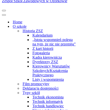
Zespół Szkół Zawodowych w Ozorkowie
Menu
nawigacji
Menu
nawigacji
Home
O szkole
Historia ZSZ
Kalendarium
„Istota wspomnień polega
na tym, że nic nie przemija”
Z kart historii
Fotogaleria
Kadra kierownicza
Dyrektorzy ZSZ
Kierownicy Warsztatów
Szkolnych/Kształcenia
Praktycznego
Listy i wspomnienia
Film promocyjny
Deklaracja dostępności
Typy szkół
Technik ekonomista
Technik informatyk
Technik handlowiec