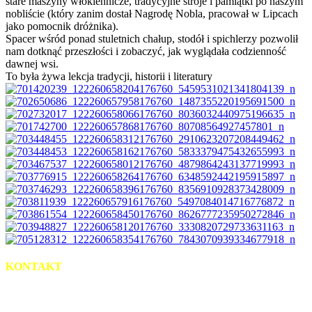
stare maszyny włókiennicze, tradycyjne stroje i pamiątki po naszym
nobliście (który zanim dostał Nagrodę Nobla, pracował w Lipcach
jako pomocnik dróżnika).
Spacer wśród ponad stuletnich chałup, stodół i spichlerzy pozwolił
nam dotknąć przeszłości i zobaczyć, jak wyglądała codzienność
dawnej wsi.
To była żywa lekcja tradycji, historii i literatury
KONTAKT
uL. Słowackiego 2
95-035 Ozorków