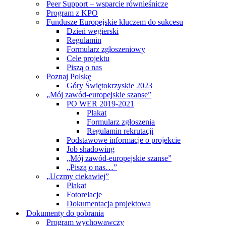
Peer Support – wsparcie równieśnicze
Program z KPO
Fundusze Europejskie kluczem do sukcesu
Dzień węgierski
Regulamin
Formularz zgłoszeniowy
Cele projektu
Piszą o nas
Poznaj Polskę
Góry Świętokrzyskie 2023
„Mój zawód-europejskie szanse”
PO WER 2019-2021
Plakat
Formularz zgłoszenia
Regulamin rekrutacji
Podstawowe informacje o projekcie
Job shadowing
„Mój zawód-europejskie szanse”
„Piszą o nas…”
„Uczmy ciekawiej”
Plakat
Fotorelacje
Dokumentacja projektowa
Dokumenty do pobrania
Program wychowawczy