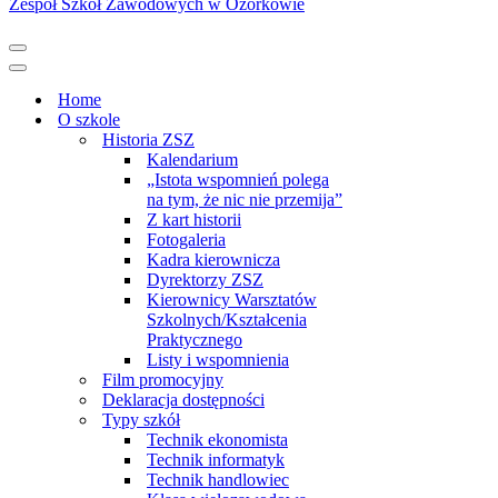
Zespół Szkół Zawodowych w Ozorkowie
Menu
nawigacji
Menu
nawigacji
Home
O szkole
Historia ZSZ
Kalendarium
„Istota wspomnień polega
na tym, że nic nie przemija”
Z kart historii
Fotogaleria
Kadra kierownicza
Dyrektorzy ZSZ
Kierownicy Warsztatów
Szkolnych/Kształcenia
Praktycznego
Listy i wspomnienia
Film promocyjny
Deklaracja dostępności
Typy szkół
Technik ekonomista
Technik informatyk
Technik handlowiec