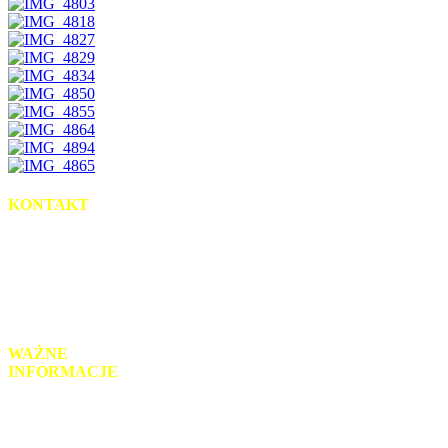
KONTAKT
uL. Słowackiego 2
95-035 Ozorków
tel.: 42 718-93-52
mail: sekretariat@zsz-ozorkow.org
WAŻNE
INFORMACJE
Monitoring wizyjny
Klauzula RODO
Informacje prawne