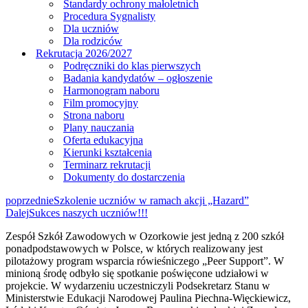
Standardy ochrony małoletnich
Procedura Sygnalisty
Dla uczniów
Dla rodziców
Rekrutacja 2026/2027
Podręczniki do klas pierwszych
Badania kandydatów – ogłoszenie
Harmonogram naboru
Film promocyjny
Strona naboru
Plany nauczania
Oferta edukacyjna
Kierunki kształcenia
Terminarz rekrutacji
Dokumenty do dostarczenia
poprzednie
Szkolenie uczniów w ramach akcji „Hazard”
Dalej
Sukces naszych uczniów!!!
Zespół Szkół Zawodowych w Ozorkowie jest jedną z 200 szkół
ponadpodstawowych w Polsce, w których realizowany jest
pilotażowy program wsparcia rówieśniczego „Peer Support”. W
minioną środę odbyło się spotkanie poświęcone udziałowi w
projekcie. W wydarzeniu uczestniczyli Podsekretarz Stanu w
Ministerstwie Edukacji Narodowej Paulina Piechna-Więckiewicz,