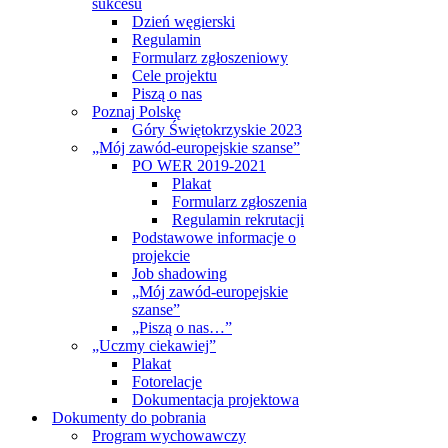
sukcesu
Dzień węgierski
Regulamin
Formularz zgłoszeniowy
Cele projektu
Piszą o nas
Poznaj Polskę
Góry Świętokrzyskie 2023
„Mój zawód-europejskie szanse”
PO WER 2019-2021
Plakat
Formularz zgłoszenia
Regulamin rekrutacji
Podstawowe informacje o
projekcie
Job shadowing
„Mój zawód-europejskie
szanse”
„Piszą o nas…”
„Uczmy ciekawiej”
Plakat
Fotorelacje
Dokumentacja projektowa
Dokumenty do pobrania
Program wychowawczy