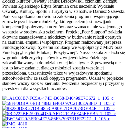
Łódzki Kurator Oświaty Janusz Brzozowski, członkini Zarządu
Powiatu Zgierskiego Edyta Strumian oraz naczelnik Wydziału
Oświaty, Kultury, Sportu i Turystyki w starostwie Dariusz Szlawski.
Podczas spotkania omówiono założenia programu wspierającego
zdrowie psychiczne młodzieży, którego celem jest rozwijanie
kompetencji społecznych uczniów oraz wzmacnianie wzajemnego
wsparcia w środowisku szkolnym. Projekt „Peer Support” zakłada
aktywne zaangażowanie młodzieży w budowanie relacji opartych
na zaufaniu, empatii i współpracy. Program realizowany jest przez
Fundację Rozwoju Systemu Edukacji we współpracy z MEN oraz
Fundacją „Instytut Edukacji Pozytywnej”. Nasza szkoła znalazła się
w gronie nielicznych placówek z województwa łódzkiego
zakwalifikowanych do udziału w tej inicjatywie. Z pewnością nie
jest to łatwe zadanie, dlatego młodzież została wcześniej
przeszkolona, uczestniczyła także w wyjazdowym spotkaniu
schoolworkerów ze szkół objętych programem. Udział w projekcie
stanowi ważny krok w kierunku tworzenia bezpiecznej i przyjaznej
przestrzeni dla wszystkich uczniów.