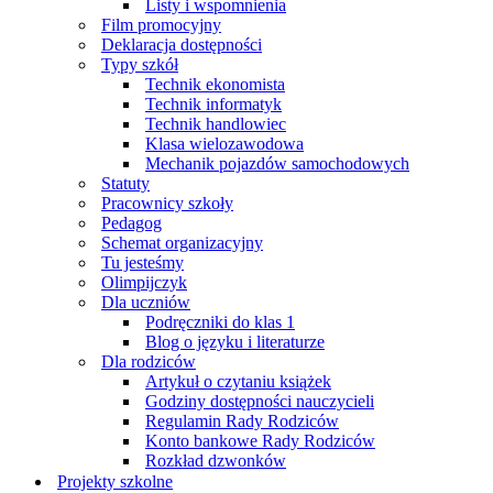
Listy i wspomnienia
Film promocyjny
Deklaracja dostępności
Typy szkół
Technik ekonomista
Technik informatyk
Technik handlowiec
Klasa wielozawodowa
Mechanik pojazdów samochodowych
Statuty
Pracownicy szkoły
Pedagog
Schemat organizacyjny
Tu jesteśmy
Olimpijczyk
Dla uczniów
Podręczniki do klas 1
Blog o języku i literaturze
Dla rodziców
Artykuł o czytaniu książek
Godziny dostępności nauczycieli
Regulamin Rady Rodziców
Konto bankowe Rady Rodziców
Rozkład dzwonków
Projekty szkolne