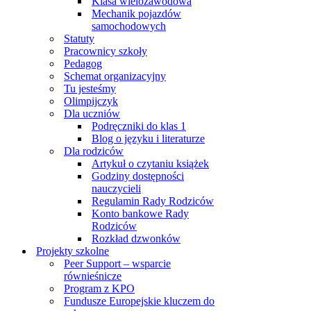
Klasa wielozawodowa
Mechanik pojazdów
samochodowych
Statuty
Pracownicy szkoły
Pedagog
Schemat organizacyjny
Tu jesteśmy
Olimpijczyk
Dla uczniów
Podręczniki do klas 1
Blog o języku i literaturze
Dla rodziców
Artykuł o czytaniu książek
Godziny dostępności
nauczycieli
Regulamin Rady Rodziców
Konto bankowe Rady
Rodziców
Rozkład dzwonków
Projekty szkolne
Peer Support – wsparcie
równieśnicze
Program z KPO
Fundusze Europejskie kluczem do