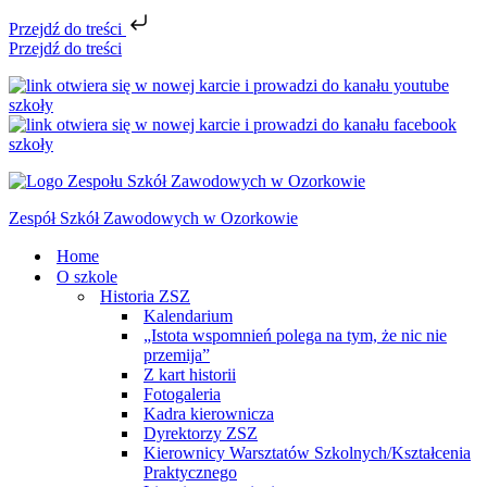
Przejdź do treści
Przejdź do treści
Zespół Szkół Zawodowych w Ozorkowie
Home
O szkole
Historia ZSZ
Kalendarium
„Istota wspomnień polega na tym, że nic nie
przemija”
Z kart historii
Fotogaleria
Kadra kierownicza
Dyrektorzy ZSZ
Kierownicy Warsztatów Szkolnych/Kształcenia
Praktycznego