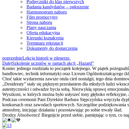
Podręczniki do klas pierwszych
Badania kandydatów – ogłoszenie
Harmonogram naboru
Film promocyjny
Strona naboru
Plany nauczania
Oferta edukacyjna
Kierunki kształcenia
Terminarz rekrutacji
Dokumenty do dostarczenia
poprzednie
Lekcja historii w plenerze.
Dalej
Szkolenie uczniów w ramach akcji „Hazard”
Koniec jednego rozdziału to początek kolejnego. W piątek pożegna
handlowiec, technik informatyk) oraz Liceum Ogólnokształcącego (kl
Choć takie wydarzenia zawsze otula cień nostalgii, tego dnia domin
„Desideraty” stały się pięknym przesłaniem dla młodych ludzi wkrac
autentyczności i odwadze bycia sobą. Niezwykłą oprawę emocjonaln
Wyszkoni, w których można było usłyszeć tony głęboko refleksyjne, 
Podczas ceremonii Pani Dyrektor Barbara Stępczyńska wręczyła dy
konkursach oraz zawodach sportowych. Szczególne podziękowania ski
atmosferę, inicjując działania i pozostawiając po sobie trwały ślad.
Drodzy Absolwenci! Biegnijcie przed siebie, pamiętając o tym, co na