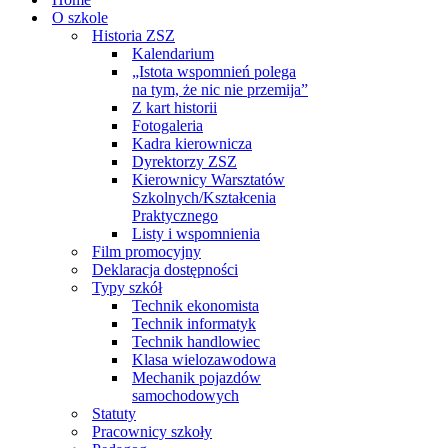
O szkole
Historia ZSZ
Kalendarium
„Istota wspomnień polega
na tym, że nic nie przemija”
Z kart historii
Fotogaleria
Kadra kierownicza
Dyrektorzy ZSZ
Kierownicy Warsztatów
Szkolnych/Kształcenia
Praktycznego
Listy i wspomnienia
Film promocyjny
Deklaracja dostępności
Typy szkół
Technik ekonomista
Technik informatyk
Technik handlowiec
Klasa wielozawodowa
Mechanik pojazdów
samochodowych
Statuty
Pracownicy szkoły