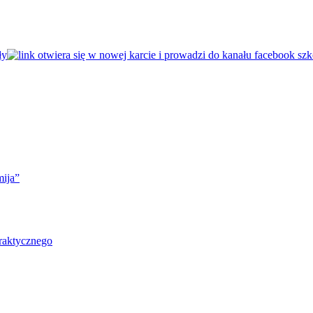
mija”
raktycznego