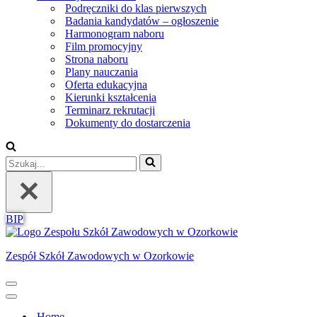
Podręczniki do klas pierwszych
Badania kandydatów – ogłoszenie
Harmonogram naboru
Film promocyjny
Strona naboru
Plany nauczania
Oferta edukacyjna
Kierunki kształcenia
Terminarz rekrutacji
Dokumenty do dostarczenia
Szukaj...
BIP
Zespół Szkół Zawodowych w Ozorkowie
Menu
nawigacji
Menu
nawigacji
Home