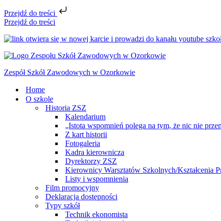
Przejdź do treści
Przejdź do treści
Zespół Szkół Zawodowych w Ozorkowie
Home
O szkole
Historia ZSZ
Kalendarium
„Istota wspomnień polega na tym, że nic nie prze
Z kart historii
Fotogaleria
Kadra kierownicza
Dyrektorzy ZSZ
Kierownicy Warsztatów Szkolnych/Kształcenia P
Listy i wspomnienia
Film promocyjny
Deklaracja dostępności
Typy szkół
Technik ekonomista