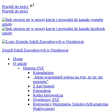
Przejdź do treści
Przejdź do treści
Zespół Szkół Zawodowych w Ozorkowie
Home
O szkole
Historia ZSZ
Kalendarium
„Istota wspomnień polega na tym, że nic nie
przemija”
Z kart historii
Fotogaleria
Kadra kierownicza
Dyrektorzy ZSZ
Kierownicy Warsztatów Szkolnych/Kształcenia
Praktycznego