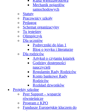
Klasa wielozawodowa
Mechanik pojazdów
samochodowych
Statuty
Pracownicy szkoły
Pedagog
Schemat organizacyjny
Tu jesteśmy
Olimpijczyk
Dla uczniów
Podręczniki do klas 1
Blog o języku i literaturze
Dla rodziców
Artykuł o czytaniu książek
Godziny dostępności
nauczycieli
Regulamin Rady Rodziców
Konto bankowe Rady
Rodziców
Rozkład dzwonków
Projekty szkolne
Peer Support – wsparcie
równieśnicze
Program z KPO
Fundusze Europejskie kluczem do