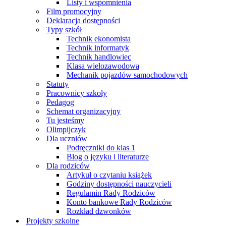
Listy i wspomnienia
Film promocyjny
Deklaracja dostępności
Typy szkół
Technik ekonomista
Technik informatyk
Technik handlowiec
Klasa wielozawodowa
Mechanik pojazdów samochodowych
Statuty
Pracownicy szkoły
Pedagog
Schemat organizacyjny
Tu jesteśmy
Olimpijczyk
Dla uczniów
Podręczniki do klas 1
Blog o języku i literaturze
Dla rodziców
Artykuł o czytaniu książek
Godziny dostępności nauczycieli
Regulamin Rady Rodziców
Konto bankowe Rady Rodziców
Rozkład dzwonków
Projekty szkolne