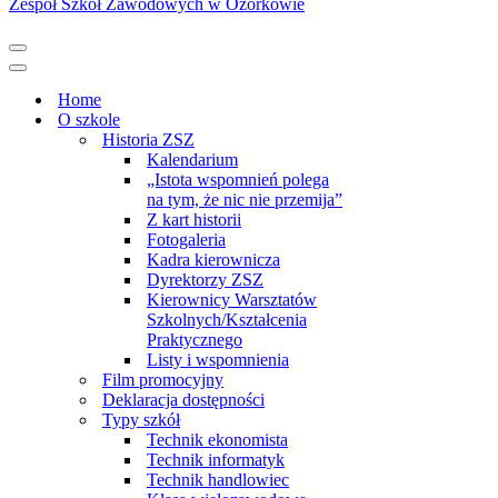
Zespół Szkół Zawodowych w Ozorkowie
Menu
nawigacji
Menu
nawigacji
Home
O szkole
Historia ZSZ
Kalendarium
„Istota wspomnień polega
na tym, że nic nie przemija”
Z kart historii
Fotogaleria
Kadra kierownicza
Dyrektorzy ZSZ
Kierownicy Warsztatów
Szkolnych/Kształcenia
Praktycznego
Listy i wspomnienia
Film promocyjny
Deklaracja dostępności
Typy szkół
Technik ekonomista
Technik informatyk
Technik handlowiec