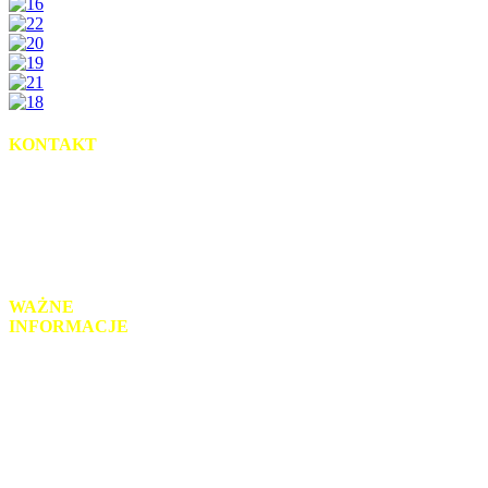
KONTAKT
uL. Słowackiego 2
95-035 Ozorków
tel.: 42 718-93-52
mail: sekretariat@zsz-ozorkow.org
WAŻNE
INFORMACJE
Monitoring wizyjny
Klauzula RODO
Informacje prawne
Schemat organizacyjny