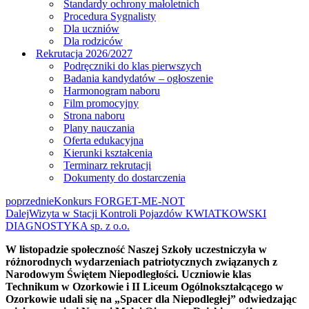
Standardy ochrony małoletnich
Procedura Sygnalisty
Dla uczniów
Dla rodziców
Rekrutacja 2026/2027
Podręczniki do klas pierwszych
Badania kandydatów – ogłoszenie
Harmonogram naboru
Film promocyjny
Strona naboru
Plany nauczania
Oferta edukacyjna
Kierunki kształcenia
Terminarz rekrutacji
Dokumenty do dostarczenia
poprzednie
Konkurs FORGET-ME-NOT
Dalej
Wizyta w Stacji Kontroli Pojazdów KWIATKOWSKI
DIAGNOSTYKA sp. z o.o.
W listopadzie społeczność Naszej Szkoły uczestniczyła w
różnorodnych wydarzeniach patriotycznych związanych z
Narodowym Świętem Niepodległości. Uczniowie klas
Technikum w Ozorkowie i II Liceum Ogólnokształcącego w
Ozorkowie udali się na „Spacer dla Niepodległej” odwiedzając