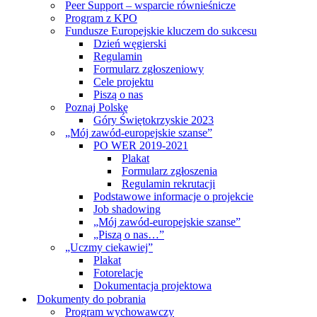
Peer Support – wsparcie równieśnicze
Program z KPO
Fundusze Europejskie kluczem do sukcesu
Dzień węgierski
Regulamin
Formularz zgłoszeniowy
Cele projektu
Piszą o nas
Poznaj Polskę
Góry Świętokrzyskie 2023
„Mój zawód-europejskie szanse”
PO WER 2019-2021
Plakat
Formularz zgłoszenia
Regulamin rekrutacji
Podstawowe informacje o projekcie
Job shadowing
„Mój zawód-europejskie szanse”
„Piszą o nas…”
„Uczmy ciekawiej”
Plakat
Fotorelacje
Dokumentacja projektowa
Dokumenty do pobrania
Program wychowawczy