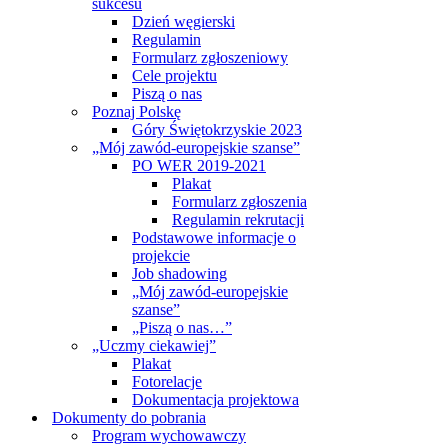
sukcesu
Dzień węgierski
Regulamin
Formularz zgłoszeniowy
Cele projektu
Piszą o nas
Poznaj Polskę
Góry Świętokrzyskie 2023
„Mój zawód-europejskie szanse”
PO WER 2019-2021
Plakat
Formularz zgłoszenia
Regulamin rekrutacji
Podstawowe informacje o
projekcie
Job shadowing
„Mój zawód-europejskie
szanse”
„Piszą o nas…”
„Uczmy ciekawiej”
Plakat
Fotorelacje
Dokumentacja projektowa
Dokumenty do pobrania
Program wychowawczy