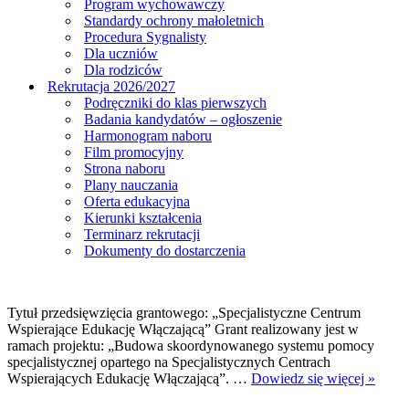
Program wychowawczy
Standardy ochrony małoletnich
Procedura Sygnalisty
Dla uczniów
Dla rodziców
Rekrutacja 2026/2027
Podręczniki do klas pierwszych
Badania kandydatów – ogłoszenie
Harmonogram naboru
Film promocyjny
Strona naboru
Plany nauczania
Oferta edukacyjna
Kierunki kształcenia
Terminarz rekrutacji
Dokumenty do dostarczenia
Tytuł przedsięwzięcia grantowego: „Specjalistyczne Centrum
Wspierające Edukację Włączającą” Grant realizowany jest w
ramach projektu: „Budowa skoordynowanego systemu pomocy
specjalistycznej opartego na Specjalistycznych Centrach
„Spec
Wspierających Edukację Włączającą”. …
Dowiedz się więcej »
Cent