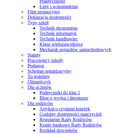
Praktycznego
Listy i wspomnienia
Film promocyjny
Deklaracja dostępności
Typy szkół
Technik ekonomista
Technik informatyk
Technik handlowiec
Klasa wielozawodowa
Mechanik pojazdów samochodowych
Statuty
Pracownicy szkoły
Pedagog
Schemat organizacyjny
Tu jesteśmy
Olimpijczyk
Dla uczniów
Podręczniki do klas 1
Blog o języku i literaturze
Dla rodziców
Artykuł o czytaniu książek
Godziny dostępności nauczycieli
Regulamin Rady Rodziców
Konto bankowe Rady Rodziców
Rozkład dzwonków