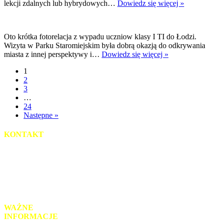
Pracownie
lekcji zdalnych lub hybrydowych…
Dowiedz się więcej »
AI
w
naszej
Oto krótka fotorelacja z wypadu uczniow klasy I TI do Łodzi.
szkole
Wizyta w Parku Staromiejskim była dobrą okazją do odkrywania
Wycieczka
miasta z innej perspektywy i…
Dowiedz się więcej »
integracyjna
1
klasy
2
1
3
TI
…
24
Następne »
KONTAKT
uL. Słowackiego 2
95-035 Ozorków
tel.: 42 718-93-52
mail: sekretariat@zsz-ozorkow.org
WAŻNE
INFORMACJE