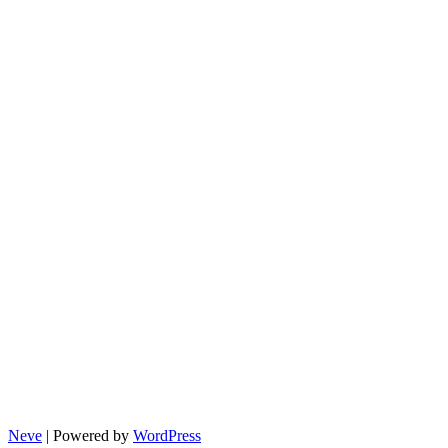
Monitoring wizyjny
Klauzula RODO
Informacje prawne
Schemat organizacyjny
Neve
| Powered by
WordPress