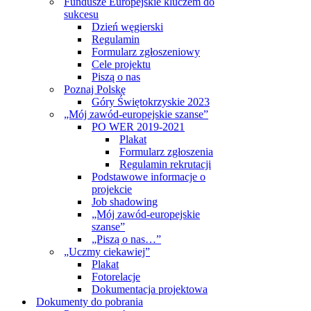
Fundusze Europejskie kluczem do
sukcesu
Dzień węgierski
Regulamin
Formularz zgłoszeniowy
Cele projektu
Piszą o nas
Poznaj Polskę
Góry Świętokrzyskie 2023
„Mój zawód-europejskie szanse”
PO WER 2019-2021
Plakat
Formularz zgłoszenia
Regulamin rekrutacji
Podstawowe informacje o
projekcie
Job shadowing
„Mój zawód-europejskie
szanse”
„Piszą o nas…”
„Uczmy ciekawiej”
Plakat
Fotorelacje
Dokumentacja projektowa
Dokumenty do pobrania