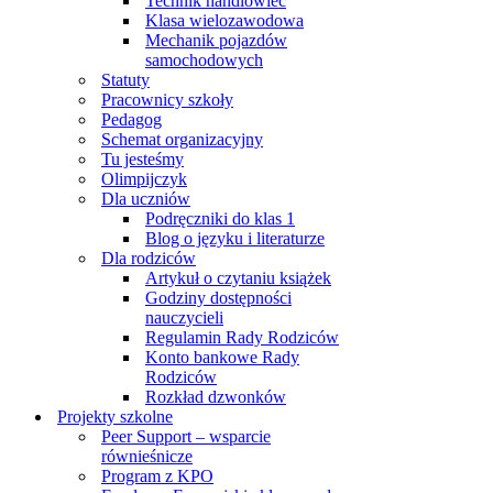
Technik handlowiec
Klasa wielozawodowa
Mechanik pojazdów
samochodowych
Statuty
Pracownicy szkoły
Pedagog
Schemat organizacyjny
Tu jesteśmy
Olimpijczyk
Dla uczniów
Podręczniki do klas 1
Blog o języku i literaturze
Dla rodziców
Artykuł o czytaniu książek
Godziny dostępności
nauczycieli
Regulamin Rady Rodziców
Konto bankowe Rady
Rodziców
Rozkład dzwonków
Projekty szkolne
Peer Support – wsparcie
równieśnicze
Program z KPO