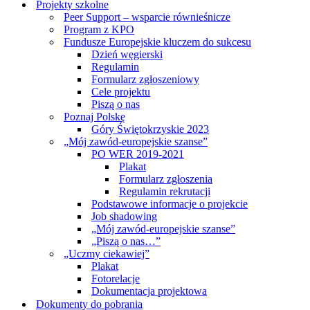
Projekty szkolne
Peer Support – wsparcie równieśnicze
Program z KPO
Fundusze Europejskie kluczem do sukcesu
Dzień węgierski
Regulamin
Formularz zgłoszeniowy
Cele projektu
Piszą o nas
Poznaj Polskę
Góry Świętokrzyskie 2023
„Mój zawód-europejskie szanse”
PO WER 2019-2021
Plakat
Formularz zgłoszenia
Regulamin rekrutacji
Podstawowe informacje o projekcie
Job shadowing
„Mój zawód-europejskie szanse”
„Piszą o nas…”
„Uczmy ciekawiej”
Plakat
Fotorelacje
Dokumentacja projektowa
Dokumenty do pobrania