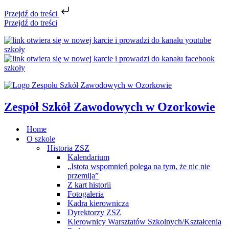
Przejdź do treści
Przejdź do treści
Zespół Szkół Zawodowych w Ozorkowie
Home
O szkole
Historia ZSZ
Kalendarium
„Istota wspomnień polega na tym, że nic nie
przemija”
Z kart historii
Fotogaleria
Kadra kierownicza
Dyrektorzy ZSZ
Kierownicy Warsztatów Szkolnych/Kształcenia