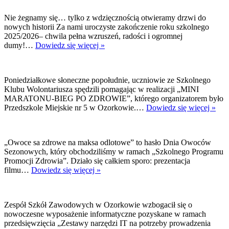
Wspie
Eduka
Nie żegnamy się… tylko z wdzięcznością otwieramy drzwi do
Włącz
nowych historii Za nami uroczyste zakończenie roku szkolnego
2025/2026– chwila pełna wzruszeń, radości i ogromnej
Zakończenie
dumy!…
Dowiedz się więcej »
roku
szkolnego
Poniedziałkowe słoneczne popołudnie, uczniowie ze Szkolnego
Klubu Wolontariusza spędzili pomagając w realizacji „MINI
MARATONU-BIEG PO ZDROWIE”, którego organizatorem było
Klu
Przedszkole Miejskie nr 5 w Ozorkowie.…
Dowiedz się więcej »
Wol
w
akcj
„Owoce sa zdrowe na maksa odlotowe” to hasło Dnia Owoców
Sezonowych, który obchodziliśmy w ramach „Szkolnego Programu
Promocji Zdrowia”. Działo się całkiem sporo: prezentacja
„Dzień
filmu…
Dowiedz się więcej »
Owoców
Sezonowych”
Zespół Szkół Zawodowych w Ozorkowie wzbogacił się o
nowoczesne wyposażenie informatyczne pozyskane w ramach
przedsięwzięcia „Zestawy narzędzi IT na potrzeby prowadzenia