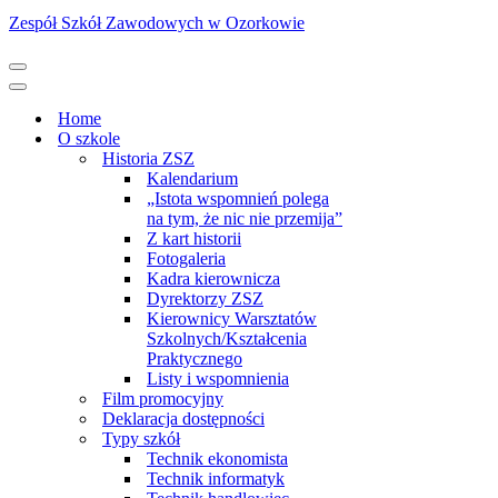
Zespół Szkół Zawodowych w Ozorkowie
Menu
nawigacji
Menu
nawigacji
Home
O szkole
Historia ZSZ
Kalendarium
„Istota wspomnień polega
na tym, że nic nie przemija”
Z kart historii
Fotogaleria
Kadra kierownicza
Dyrektorzy ZSZ
Kierownicy Warsztatów
Szkolnych/Kształcenia
Praktycznego
Listy i wspomnienia
Film promocyjny
Deklaracja dostępności
Typy szkół
Technik ekonomista
Technik informatyk